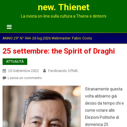
new. Thienet
La rivista on-line sulla cultura a Thiene e dintorni
ANNO 29° N° 944 -26 lug.2026 Webmaster: Fabio Costa
25 settembre: the Spirit of Draghi
ATTUALITÀ
20 Settembre 2022
Ferdinando Offelli
on
Lascia un commento
25
Stranamente questa
settembre:
volta abbiamo già
the
deciso da tempo chi e
Spirit
of
come votare alle
Draghi
Elezioni Politiche di
domenica 25