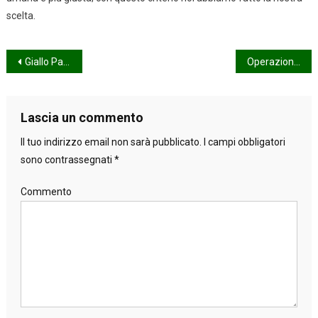
scelta.
Navigazione
Giallo Palladio
Operazioni baciate
articoli
Lascia un commento
Il tuo indirizzo email non sarà pubblicato.
I campi obbligatori
sono contrassegnati
*
Commento