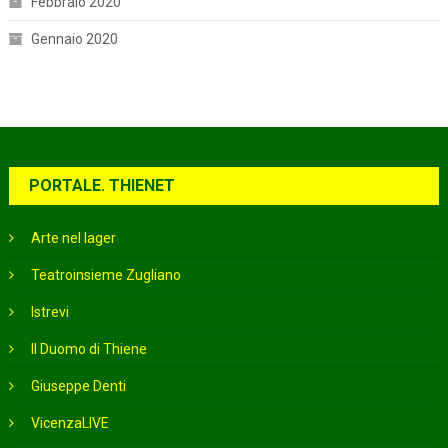
Febbraio 2020
Gennaio 2020
PORTALE. THIENET
Arte nel lager
Teatroinsieme Zugliano
Istrevi
Il Duomo di Thiene
Giuseppe Denti
VicenzaLIVE