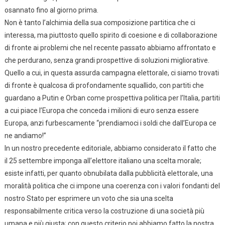
osannato fino al giorno prima.
Non è tanto l’alchimia della sua composizione partitica che ci
interessa, ma piuttosto quello spirito di coesione e di collaborazione
di fronte ai problemi che nel recente passato abbiamo affrontato e
che perdurano, senza grandi prospettive di soluzioni migliorative.
Quello a cui, in questa assurda campagna elettorale, ci siamo trovati
di fronte è qualcosa di profondamente squallido, con partiti che
guardano a Putin e Orban come prospettiva politica per l’Italia, partiti
a cui piace l’Europa che conceda i milioni di euro senza essere
Europa, anzi furbescamente “prendiamoci i soldi che dall’Europa ce
ne andiamo!”
In un nostro precedente editoriale, abbiamo considerato il fatto che
il 25 settembre imponga all’elettore italiano una scelta morale;
esiste infatti, per quanto obnubilata dalla pubblicità elettorale, una
moralità politica che ci impone una coerenza con i valori fondanti del
nostro Stato per esprimere un voto che sia una scelta
responsabilmente critica verso la costruzione di una società più
umana e più giusta; con questo criterio noi abbiamo fatto la nostra