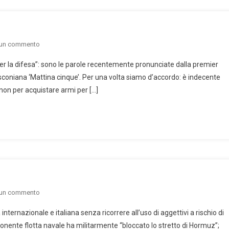
on
 un commento
Se
o per la difesa”: sono le parole recentemente pronunciate dalla premier
le
usconiana ‘Mattina cinque’. Per una volta siamo d’accordo: è indecente
armi
 non per acquistare armi per […]
diventassero
vomeri
on
 un commento
“L’imperatore
 internazionale e italiana senza ricorrere all’uso di aggettivi a rischio di
è
nente flotta navale ha militarmente “bloccato lo stretto di Hormuz”;
nudo!”