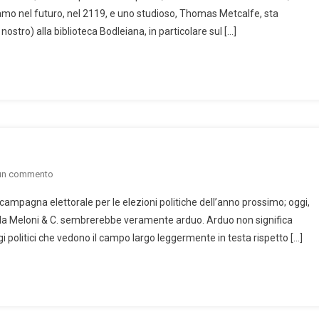
iamo nel futuro, nel 2119, e uno studioso, Thomas Metcalfe, sta
possiamp
ostro) alla biblioteca Bodleiana, in particolare sul […]
sapere
on
 un commento
Siamo
a campagna elettorale per le elezioni politiche dell’anno prossimo; oggi,
già
re la Meloni & C. sembrerebbe veramente arduo. Arduo non significa
in
i politici che vedono il campo largo leggermente in testa rispetto […]
campagna
elettorale!