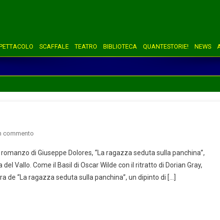
PETTACOLO
SCAFFALE
TEATRO
BIBLIOTECA
QUANTESTORIE!
NEWS
on
un commento
La
 romanzo di Giuseppe Dolores, “La ragazza seduta sulla panchina”,
ragazza
l Vallo. Come il Basil di Oscar Wilde con il ritratto di Dorian Gray,
seduta
 de “La ragazza seduta sulla panchina”, un dipinto di […]
sulla
panchina