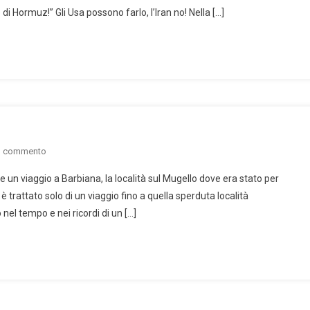
di Hormuz!” Gli Usa possono farlo, l’Iran no! Nella […]
on
n commento
Un
e un viaggio a Barbiana, la località sul Mugello dove era stato per
pellegrinaggio
è trattato solo di un viaggio fino a quella sperduta località
a
nel tempo e nei ricordi di un […]
Barbiana