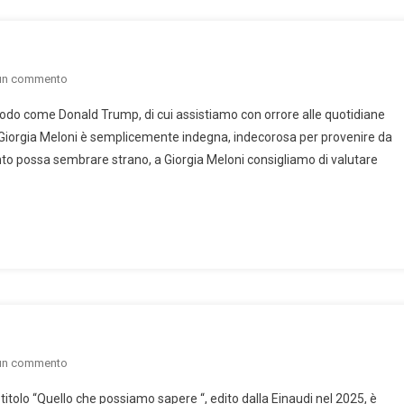
on
 un commento
Che
do come Donald Trump, di cui assistiamo con orrore alle quotidiane
sberla!
a Giorgia Meloni è semplicemente indegna, indecorosa per provenire da
uanto possa sembrare strano, a Giorgia Meloni consigliamo di valutare
on
 un commento
Quello
itolo “Quello che possiamo sapere “, edito dalla Einaudi nel 2025, è
che