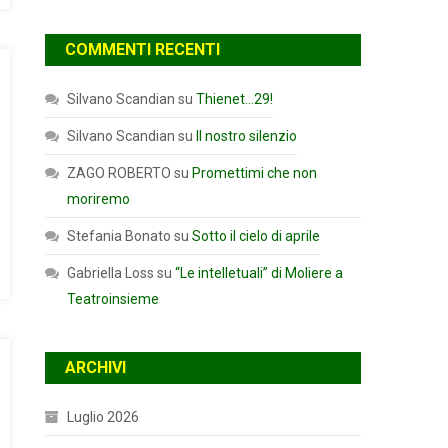
COMMENTI RECENTI
Silvano Scandian
su
Thienet…29!
Silvano Scandian
su
Il nostro silenzio
ZAGO ROBERTO
su
Promettimi che non
moriremo
Stefania Bonato
su
Sotto il cielo di aprile
Gabriella Loss
su
“Le intelletuali” di Moliere a
Teatroinsieme
ARCHIVI
Luglio 2026