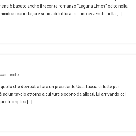
Limes
ementi è basato anche il recente romanzo “Laguna Limes” edito nella
omicidi su cui indagare sono addirittura tre, uno avvenuto nella […]
on
n commento
Trump:
 quello che dovrebbe fare un presidente Usa, faccia di tutto per
siamo
 ad un tavolo attorno a cui tutti siedono da alleati, lui arrivando col
al
questo implica […]
ridicolo!