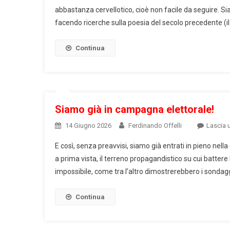
abbastanza cervellotico, cioè non facile da seguire. S
facendo ricerche sulla poesia del secolo precedente (il n
Continua
Siamo già in campagna elettorale!
14 Giugno 2026
Ferdinando Offelli
Lascia
E così, senza preavvisi, siamo già entrati in pieno nell
a prima vista, il terreno propagandistico su cui batte
impossibile, come tra l’altro dimostrerebbero i sondagg
Continua