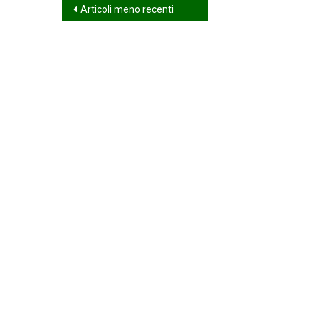
Navigazione
Articoli meno recenti
articoli