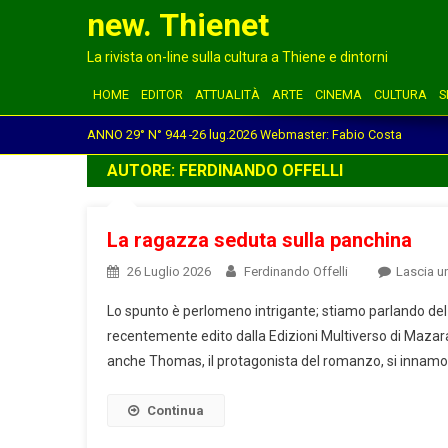
new. Thienet
La rivista on-line sulla cultura a Thiene e dintorni
HOME
EDITOR
ATTUALITÀ
ARTE
CINEMA
CULTURA
S
ANNO 29° N° 944 -26 lug.2026 Webmaster: Fabio Costa
AUTORE:
FERDINANDO OFFELLI
La ragazza seduta sulla panchina
26 Luglio 2026
Ferdinando Offelli
Lascia 
Lo spunto è perlomeno intrigante; stiamo parlando del
recentemente edito dalla Edizioni Multiverso di Mazara de
anche Thomas, il protagonista del romanzo, si innamora
Continua