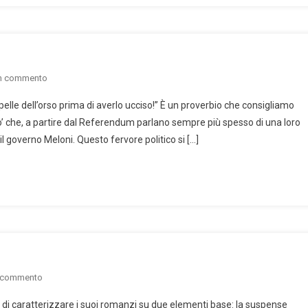
on
un commento
Mai
elle dell’orso prima di averlo ucciso!” È un proverbio che consigliamo
vendere
go’ che, a partire dal Referendum parlano sempre più spesso di una loro
la
 il governo Meloni. Questo fervore politico si […]
pelle…
on
n commento
Laguna
 di caratterizzare i suoi romanzi su due elementi base: la suspense