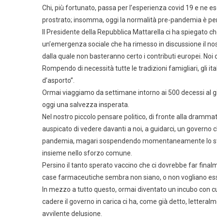
Chi, più fortunato, passa per l’esperienza covid 19 e ne e
prostrato; insomma, oggi la normalità pre-pandemia è per t
Il Presidente della Repubblica Mattarella ci ha spiegato che
un’emergenza sociale che ha rimesso in discussione il nos
dalla quale non basteranno certo i contributi europei. Noi
Rompendo di necessità tutte le tradizioni famigliari, gli it
d’asporto”.
Ormai viaggiamo da settimane intorno ai 500 decessi al g
oggi una salvezza insperata.
Nel nostro piccolo pensare politico, di fronte alla dramm
auspicato di vedere davanti a noi, a guidarci, un governo 
pandemia, magari sospendendo momentaneamente lo stucch
insieme nello sforzo comune.
Persino il tanto sperato vaccino che ci dovrebbe far finalm
case farmaceutiche sembra non siano, o non vogliano esser
In mezzo a tutto questo, ormai diventato un incubo con cu
cadere il governo in carica ci ha, come già detto, lettera
avvilente delusione.