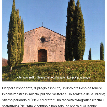
Un’opera imponente, di pregio assoluto, un libro prezioso da tenere
in bella mostra in salotto, più che mettere sullo scaffale della libreria;
stiamo parlando di “Pievi ed oratori”, un raccolta fotografica (recita il
sottotitolo) “Nell’Alto Vicentino e non solo” ad opera di Giuseppe