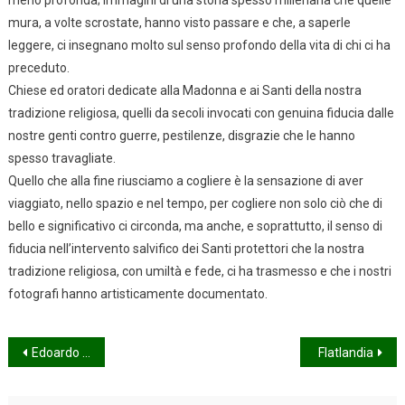
meno profonda; immagini di una storia spesso millenaria che quelle
mura, a volte scrostate, hanno visto passare e che, a saperle
leggere, ci insegnano molto sul senso profondo della vita di chi ci ha
preceduto.
Chiese ed oratori dedicate alla Madonna e ai Santi della nostra
tradizione religiosa, quelli da secoli invocati con genuina fiducia dalle
nostre genti contro guerre, pestilenze, disgrazie che le hanno
spesso travagliate.
Quello che alla fine riusciamo a cogliere è la sensazione di aver
viaggiato, nello spazio e nel tempo, per cogliere non solo ciò che di
bello e significativo ci circonda, ma anche, e soprattutto, il senso di
fiducia nell’intervento salvifico dei Santi protettori che la nostra
tradizione religiosa, con umiltà e fede, ci ha trasmesso e che i nostri
fotografi hanno artisticamente documentato.
Navigazione
Edoardo Zampese in Mostra a Bassano
Flatlandia
articoli