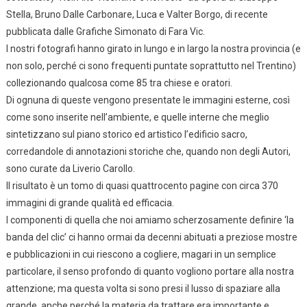
Stella, Bruno Dalle Carbonare, Luca e Valter Borgo, di recente
pubblicata dalle Grafiche Simonato di Fara Vic.
I nostri fotografi hanno girato in lungo e in largo la nostra provincia (e
non solo, perché ci sono frequenti puntate soprattutto nel Trentino)
collezionando qualcosa come 85 tra chiese e oratori.
Di ognuna di queste vengono presentate le immagini esterne, così
come sono inserite nell’ambiente, e quelle interne che meglio
sintetizzano sul piano storico ed artistico l’edificio sacro,
corredandole di annotazioni storiche che, quando non degli Autori,
sono curate da Liverio Carollo.
Il risultato è un tomo di quasi quattrocento pagine con circa 370
immagini di grande qualità ed efficacia.
I componenti di quella che noi amiamo scherzosamente definire ‘la
banda del clic’ ci hanno ormai da decenni abituati a preziose mostre
e pubblicazioni in cui riescono a cogliere, magari in un semplice
particolare, il senso profondo di quanto vogliono portare alla nostra
attenzione; ma questa volta si sono presi il lusso di spaziare alla
grande, anche perché la materia da trattare era importante e