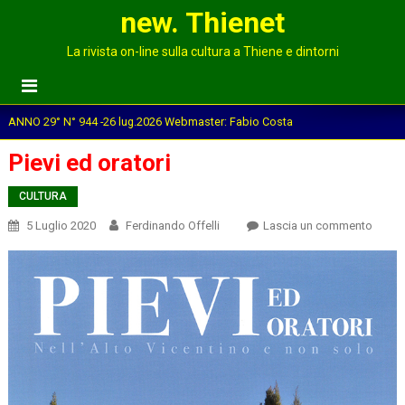
new. Thienet
La rivista on-line sulla cultura a Thiene e dintorni
ANNO 29° N° 944 -26 lug.2026 Webmaster: Fabio Costa
Pievi ed oratori
CULTURA
on
5 Luglio 2020
Ferdinando Offelli
Lascia un commento
Pievi
ed
orator