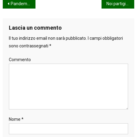
Navigazione
Pandemia: una modesta proposta
Noi partigiani
articoli
Lascia un commento
Il tuo indirizzo email non sarà pubblicato.
I campi obbligatori
sono contrassegnati
*
Commento
Nome
*