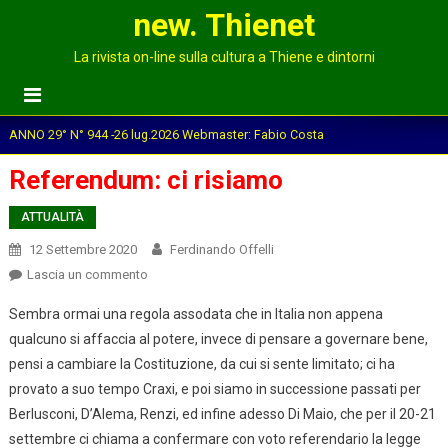
new. Thienet
La rivista on-line sulla cultura a Thiene e dintorni
ANNO 29° N° 944 -26 lug.2026 Webmaster: Fabio Costa
Referendum: ci risiamo
ATTUALITÀ
12 Settembre 2020
Ferdinando Offelli
on
Lascia un commento
Referendum:
Sembra ormai una regola assodata che in Italia non appena
ci
qualcuno si affaccia al potere, invece di pensare a governare bene,
risiamo
pensi a cambiare la Costituzione, da cui si sente limitato; ci ha
provato a suo tempo Craxi, e poi siamo in successione passati per
Berlusconi, D’Alema, Renzi, ed infine adesso Di Maio, che per il 20-21
settembre ci chiama a confermare con voto referendario la legge