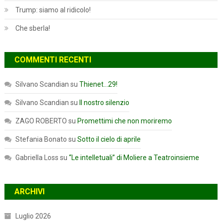
Trump: siamo al ridicolo!
Che sberla!
COMMENTI RECENTI
Silvano Scandian
su
Thienet…29!
Silvano Scandian
su
Il nostro silenzio
ZAGO ROBERTO
su
Promettimi che non moriremo
Stefania Bonato
su
Sotto il cielo di aprile
Gabriella Loss
su
“Le intelletuali” di Moliere a Teatroinsieme
ARCHIVI
Luglio 2026