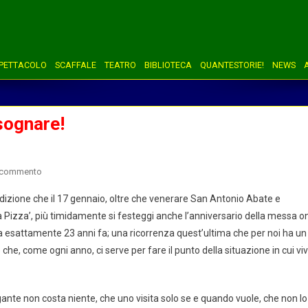
PETTACOLO
SCAFFALE
TEATRO
BIBLIOTECA
QUANTESTORIE!
NEWS
sognare!
on
n commento
Thienet
dizione che il 17 gennaio, oltre che venerare San Antonio Abate e
23:
la Pizza’, più timidamente si festeggi anche l’anniversario della messa o
noi
a esattamente 23 anni fa; una ricorrenza quest’ultima che per noi ha un
continuiamo
e che, come ogni anno, ci serve per fare il punto della situazione in cui vi
a
sognare!
gante non costa niente, che uno visita solo se e quando vuole, che non lo