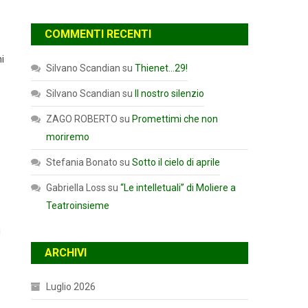
COMMENTI RECENTI
i
Silvano Scandian
su
Thienet…29!
Silvano Scandian
su
Il nostro silenzio
ZAGO ROBERTO
su
Promettimi che non
moriremo
Stefania Bonato
su
Sotto il cielo di aprile
Gabriella Loss
su
“Le intelletuali” di Moliere a
Teatroinsieme
i
ARCHIVI
Luglio 2026