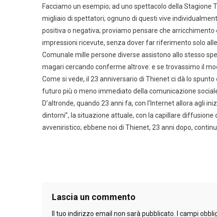
Facciamo un esempio; ad uno spettacolo della Stagione Te
migliaio di spettatori; ognuno di questi vive individualm
positiva o negativa; proviamo pensare che arricchimento cu
impressioni ricevute, senza dover far riferimento solo all
Comunale mille persone diverse assistono allo stesso spett
magari cercando conferme altrove: e se trovassimo il modo
Come si vede, il 23 anniversario di Thienet ci dà lo spunt
futuro più o meno immediato della comunicazione social
D’altronde, quando 23 anni fa, con l’Internet allora agli ini
dintorni”, la situazione attuale, con la capillare diffusi
avveniristico; ebbene noi di Thienet, 23 anni dopo, conti
Navigazione
articoli
Lascia un commento
Il tuo indirizzo email non sarà pubblicato.
I campi obbli