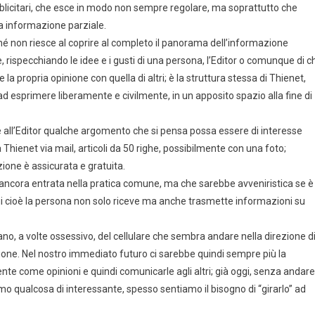
blicitari, che esce in modo non sempre regolare, ma soprattutto che
 informazione parziale.
hé non riesce al coprire al completo il panorama dell’informazione
rispecchiando le idee e i gusti di una persona, l’Editor o comunque di ch
 la propria opinione con quella di altri; è la struttura stessa di Thienet,
d esprimere liberamente e civilmente, in un apposito spazio alla fine di
re all’Editor qualche argomento che si pensa possa essere di interesse
a Thienet via mail, articoli da 50 righe, possibilmente con una foto;
azione è assicurata e gratuita.
ancora entrata nella pratica comune, ma che sarebbe avveniristica se è
i cioè la persona non solo riceve ma anche trasmette informazioni su
no, a volte ossessivo, del cellulare che sembra andare nella direzione d
zione. Nel nostro immediato futuro ci sarebbe quindi sempre più la
ente come opinioni e quindi comunicarle agli altri; già oggi, senza andare
amo qualcosa di interessante, spesso sentiamo il bisogno di “girarlo” ad