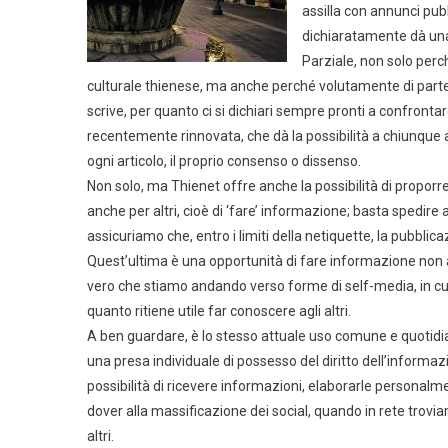
assilla con annunci pub
dichiaratamente dà una
Parziale, non solo perc
culturale thienese, ma anche perché volutamente di parte, 
scrive, per quanto ci si dichiari sempre pronti a confrontare
recentemente rinnovata, che dà la possibilità a chiunque a
ogni articolo, il proprio consenso o dissenso.
Non solo, ma Thienet offre anche la possibilità di propor
anche per altri, cioè di ‘fare’ informazione; basta spedire 
assicuriamo che, entro i limiti della netiquette, la pubblic
Quest’ultima è una opportunità di fare informazione non 
vero che stiamo andando verso forme di self-media, in cu
quanto ritiene utile far conoscere agli altri.
A ben guardare, è lo stesso attuale uso comune e quotidia
una presa individuale di possesso del diritto dell’informa
possibilità di ricevere informazioni, elaborarle personalm
dover alla massificazione dei social, quando in rete trovi
altri.