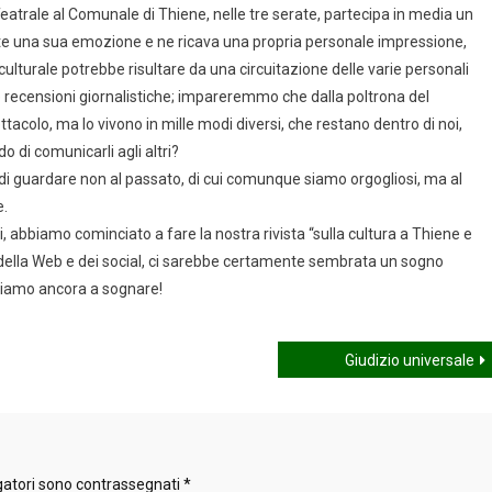
atrale al Comunale di Thiene, nelle tre serate, partecipa in media un
ente una sua emozione e ne ricava una propria personale impressione,
lturale potrebbe risultare da una circuitazione delle varie personali
e recensioni giornalistiche; impareremmo che dalla poltrona del
acolo, ma lo vivono in mille modi diversi, che restano dentro di noi,
 di comunicarli agli altri?
o di guardare non al passato, di cui comunque siamo orgogliosi, ma al
e.
zi, abbiamo cominciato a fare la nostra rivista “sulla cultura a Thiene e
one della Web e dei social, ci sarebbe certamente sembrata un sogno
nuiamo ancora a sognare!
Giudizio universale
gatori sono contrassegnati
*