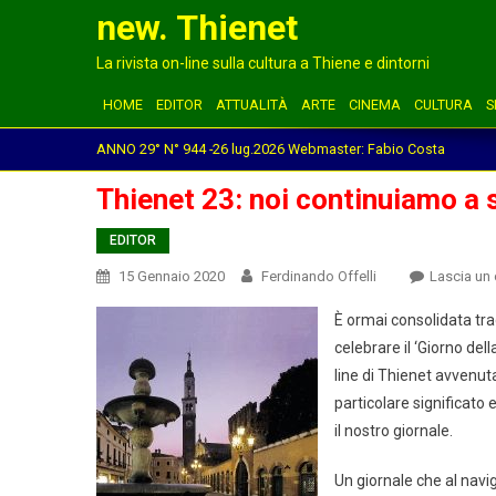
new. Thienet
La rivista on-line sulla cultura a Thiene e dintorni
HOME
EDITOR
ATTUALITÀ
ARTE
CINEMA
CULTURA
S
ANNO 29° N° 944 -26 lug.2026 Webmaster: Fabio Costa
Thienet 23: noi continuiamo a 
EDITOR
15 Gennaio 2020
Ferdinando Offelli
Lascia u
È ormai consolidata tra
celebrare il ‘Giorno del
line di Thienet avvenut
particolare significato 
il nostro giornale.
Un giornale che al navi