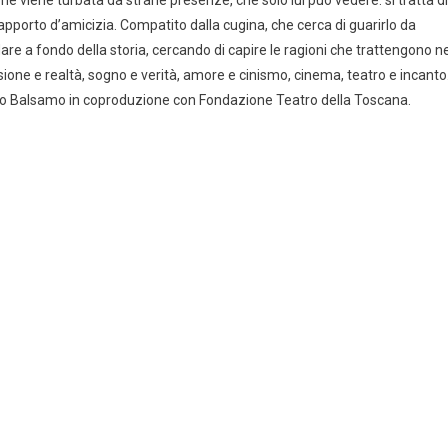
e viene turbata da strane presenze, che solo lui può vedere: si tratta di
pporto d’amicizia. Compatito dalla cugina, che cerca di guarirlo da
are a fondo della storia, cercando di capire le ragioni che trattengono ne
ione e realtà, sogno e verità, amore e cinismo, cinema, teatro e incanto
co Balsamo in coproduzione con Fondazione Teatro della Toscana.