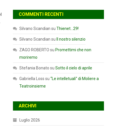
COMMENTI RECENTI
l
.
Silvano Scandian
su
Thienet…29!
Silvano Scandian
su
Il nostro silenzio
ZAGO ROBERTO
su
Promettimi che non
moriremo
Stefania Bonato
su
Sotto il cielo di aprile
Gabriella Loss
su
“Le intelletuali” di Moliere a
Teatroinsieme
ARCHIVI
Luglio 2026