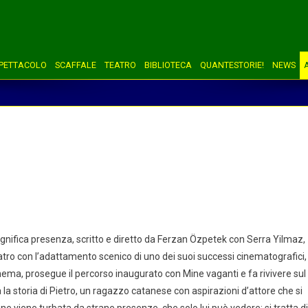
PETTACOLO
SCAFFALE
TEATRO
BIBLIOTECA
QUANTESTORIE!
NEWS
nifica presenza, scritto e diretto da Ferzan Özpetek con Serra Yilmaz,
atro con l’adattamento scenico di uno dei suoi successi cinematografici,
cinema, prosegue il percorso inaugurato con Mine vaganti e fa rivivere sul
 la storia di Pietro, un ragazzo catanese con aspirazioni d’attore che si