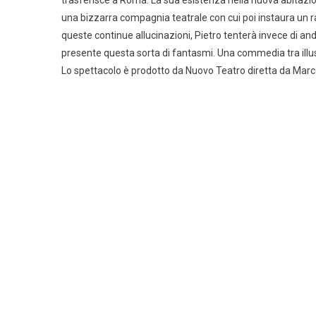
trasferisce a Roma. La sua esistenza nella nuova abitazion
una bizzarra compagnia teatrale con cui poi instaura un ra
queste continue allucinazioni, Pietro tenterà invece di and
presente questa sorta di fantasmi. Una commedia tra illus
Lo spettacolo è prodotto da Nuovo Teatro diretta da Mar