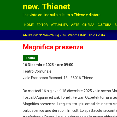
new. Thienet
La rivista on-line sulla cultura a Thiene e dintorni
HOME
EDITOR
ATTUALITÀ
ARTE
CINEMA
CULTURA
S
ANNO 29° N° 944 -26 lug.2026 Webmaster: Fabio Costa
Magnifica presenza
Teatro
16 Dicembre 2025 - ore 09:00
Teatro Comunale
viale Francesco Bassani, 18 - 36016 Thiene
Da martedì 16 a giovedì 18 dicembre 2025 va in scena Mag
Tosca D’Aquino ed Erik Tonelli. Ferzan Özpetek torna a te
Magnifica presenza. Il regista, tra i più amati del nostro 
palcoscenico uno dei suoi film cult. Lo spettacolo racconta