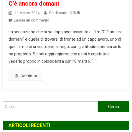
C’è ancora domani
11 Marzo 2024
Ferdinando Offelli
on
Lascia un commento
C’è
La sensazione che si ha dopo aver assistito al film “C’è ancora
ancora
domani” è quella di trovarsi di fronte ad un capolavoro, uno di
domani
quei film che si ricordano a lungo, con gratitudine per chi ce lo
ha proposto. Se poi aggiungiamo che a noi è capitato di
vederlo proprio in coincidenza con l’8 marzo, […]
Continua
Ricerca
per:
ARTICOLI RECENTI