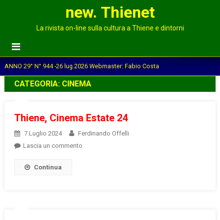
new. Thienet
La rivista on-line sulla cultura a Thiene e dintorni
ANNO 29° N° 944 -26 lug.2026 Webmaster: Fabio Costa
CATEGORIA:
CINEMA
Thiene, Cinema Estate 24
7 Luglio 2024
Ferdinando Offelli
on
Lascia un commento
Thiene,
Continua
Cinema
Estate
24