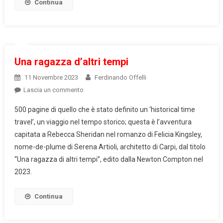
Continua
Una ragazza d’altri tempi
11 Novembre 2023
Ferdinando Offelli
on
Lascia un commento
Una
500 pagine di quello che è stato definito un ‘historical time
ragazza
travel’, un viaggio nel tempo storico; questa è l’avventura
d’altri
capitata a Rebecca Sheridan nel romanzo di Felicia Kingsley,
tempi
nome-de-plume di Serena Artioli, architetto di Carpi, dal titolo
“Una ragazza di altri tempi”, edito dalla Newton Compton nel
2023.
Continua