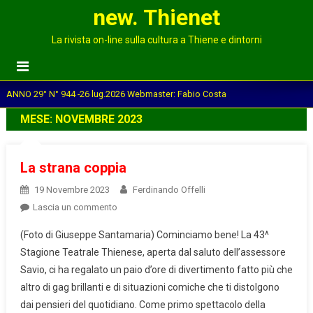
new. Thienet
La rivista on-line sulla cultura a Thiene e dintorni
ANNO 29° N° 944 -26 lug.2026 Webmaster: Fabio Costa
MESE:
NOVEMBRE 2023
La strana coppia
19 Novembre 2023
Ferdinando Offelli
on
Lascia un commento
La
(Foto di Giuseppe Santamaria) Cominciamo bene! La 43^
strana
Stagione Teatrale Thienese, aperta dal saluto dell’assessore
coppia
Savio, ci ha regalato un paio d’ore di divertimento fatto più che
altro di gag brillanti e di situazioni comiche che ti distolgono
dai pensieri del quotidiano. Come primo spettacolo della