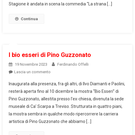
Stagione è andata in scena la commedia “La strana […]
Continua
I bio esseri di Pino Guzzonato
19 Novembre 2023
Ferdinando Offelli
on
Lascia un commento
I
Inaugurata alla presenza, fra gli altri, di Ilvo Diamanti e Paolini,
bio
resterà aperta fino al 10 dicembre la mostra “Bio Esseri” di
esseri
Pino Guzzonato, allestita presso l’ex-chiesa, divenuta la sede
di
museale di Ca’ Scarpa a Treviso. Strutturata in quattro piani,
Pino
Guzzonato
la mostra sembra in qualche modo ripercorrere la carriera
artistica di Pino Guzzonato che abbiamo […]