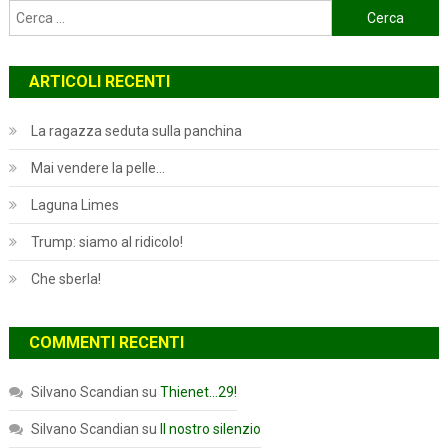
Ricerca
per:
ARTICOLI RECENTI
La ragazza seduta sulla panchina
Mai vendere la pelle…
Laguna Limes
Trump: siamo al ridicolo!
Che sberla!
COMMENTI RECENTI
Silvano Scandian
su
Thienet…29!
Silvano Scandian
su
Il nostro silenzio