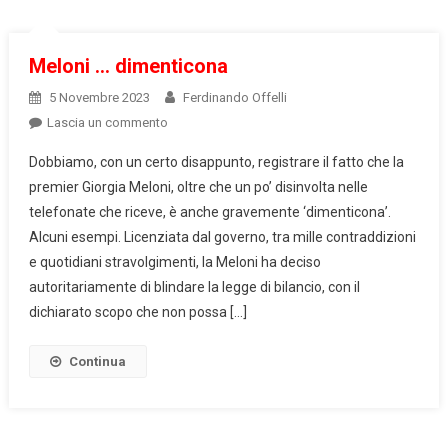
Meloni … dimenticona
5 Novembre 2023
Ferdinando Offelli
on
Lascia un commento
Meloni
Dobbiamo, con un certo disappunto, registrare il fatto che la
…
premier Giorgia Meloni, oltre che un po’ disinvolta nelle
dimenticona
telefonate che riceve, è anche gravemente ‘dimenticona’.
Alcuni esempi. Licenziata dal governo, tra mille contraddizioni
e quotidiani stravolgimenti, la Meloni ha deciso
autoritariamente di blindare la legge di bilancio, con il
dichiarato scopo che non possa […]
Continua