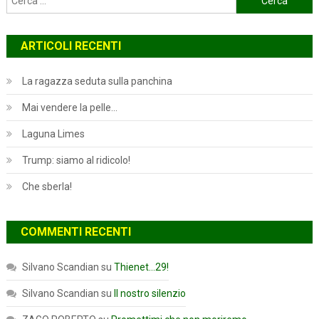
per:
ARTICOLI RECENTI
La ragazza seduta sulla panchina
Mai vendere la pelle…
Laguna Limes
Trump: siamo al ridicolo!
Che sberla!
COMMENTI RECENTI
Silvano Scandian
su
Thienet…29!
Silvano Scandian
su
Il nostro silenzio