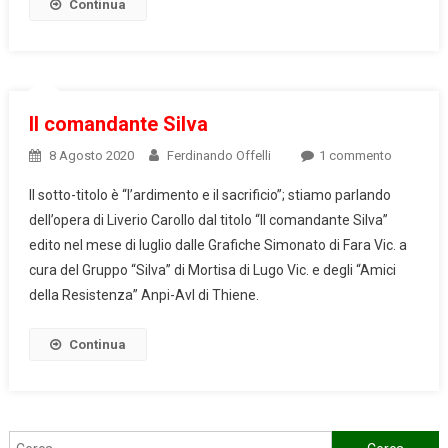
Continua
Il comandante Silva
su
8 Agosto 2020
Ferdinando Offelli
1 commento
Il
Il sotto-titolo è “l’ardimento e il sacrificio”; stiamo parlando
comanda
dell’opera di Liverio Carollo dal titolo “Il comandante Silva”
Silva
edito nel mese di luglio dalle Grafiche Simonato di Fara Vic. a
cura del Gruppo “Silva” di Mortisa di Lugo Vic. e degli “Amici
della Resistenza” Anpi-Avl di Thiene.
Continua
Ricerca