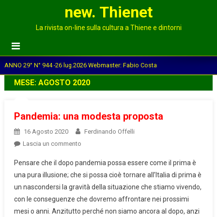
new. Thienet
La rivista on-line sulla cultura a Thiene e dintorni
ANNO 29° N° 944 -26 lug.2026 Webmaster: Fabio Costa
MESE:
AGOSTO 2020
Pandemia: una modesta proposta
16 Agosto 2020
Ferdinando Offelli
on
Lascia un commento
Pandemia:
Pensare che il dopo pandemia possa essere come il prima è
una
una pura illusione; che si possa cioè tornare all’Italia di prima è
modesta
un nascondersi la gravità della situazione che stiamo vivendo,
proposta
con le conseguenze che dovremo affrontare nei prossimi
mesi o anni. Anzitutto perché non siamo ancora al dopo, anzi