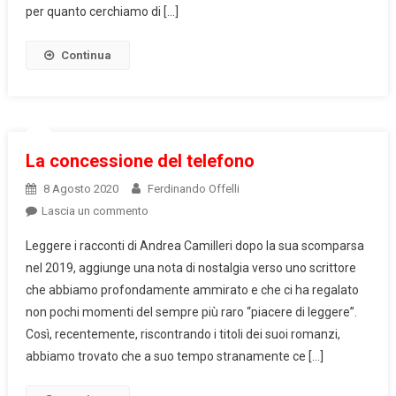
per quanto cerchiamo di […]
Continua
La concessione del telefono
8 Agosto 2020
Ferdinando Offelli
on
Lascia un commento
La
Leggere i racconti di Andrea Camilleri dopo la sua scomparsa
concessione
nel 2019, aggiunge una nota di nostalgia verso uno scrittore
del
che abbiamo profondamente ammirato e che ci ha regalato
telefono
non pochi momenti del sempre più raro “piacere di leggere”.
Così, recentemente, riscontrando i titoli dei suoi romanzi,
abbiamo trovato che a suo tempo stranamente ce […]