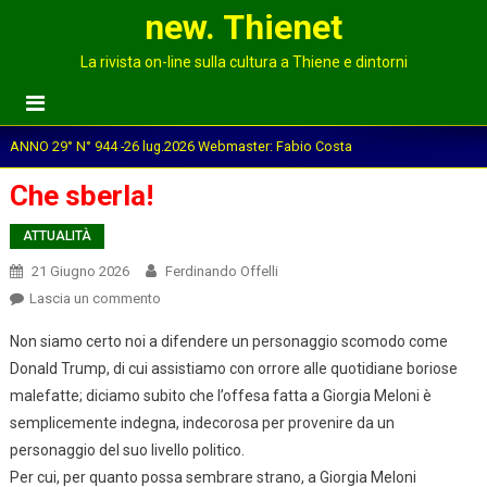
new. Thienet
La rivista on-line sulla cultura a Thiene e dintorni
ANNO 29° N° 944 -26 lug.2026 Webmaster: Fabio Costa
Che sberla!
ATTUALITÀ
21 Giugno 2026
Ferdinando Offelli
on
Lascia un commento
Che
Non siamo certo noi a difendere un personaggio scomodo come
sberla!
Donald Trump, di cui assistiamo con orrore alle quotidiane boriose
malefatte; diciamo subito che l’offesa fatta a Giorgia Meloni è
semplicemente indegna, indecorosa per provenire da un
personaggio del suo livello politico.
Per cui, per quanto possa sembrare strano, a Giorgia Meloni