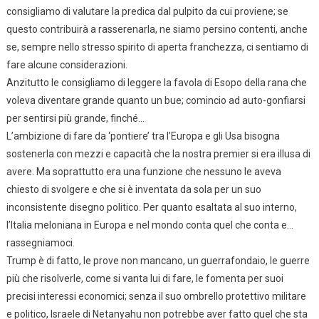
consigliamo di valutare la predica dal pulpito da cui proviene; se
questo contribuirà a rasserenarla, ne siamo persino contenti, anche
se, sempre nello stresso spirito di aperta franchezza, ci sentiamo di
fare alcune considerazioni.
Anzitutto le consigliamo di leggere la favola di Esopo della rana che
voleva diventare grande quanto un bue; comincio ad auto-gonfiarsi
per sentirsi più grande, finché…
L’ambizione di fare da ‘pontiere’ tra l’Europa e gli Usa bisogna
sostenerla con mezzi e capacità che la nostra premier si era illusa di
avere. Ma soprattutto era una funzione che nessuno le aveva
chiesto di svolgere e che si è inventata da sola per un suo
inconsistente disegno politico. Per quanto esaltata al suo interno,
l’Italia meloniana in Europa e nel mondo conta quel che conta e…
rassegniamoci.
Trump è di fatto, le prove non mancano, un guerrafondaio, le guerre
più che risolverle, come si vanta lui di fare, le fomenta per suoi
precisi interessi economici; senza il suo ombrello protettivo militare
e politico, Israele di Netanyahu non potrebbe aver fatto quel che sta