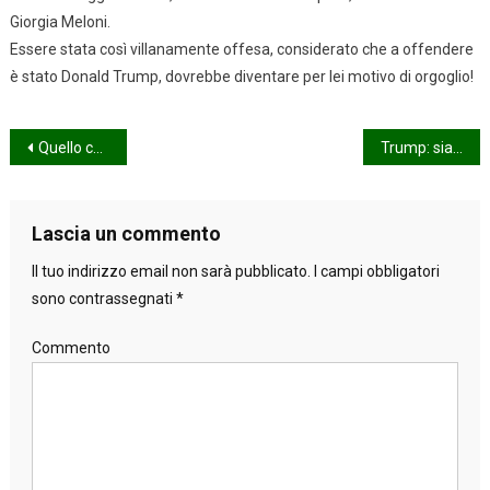
Giorgia Meloni.
Essere stata così villanamente offesa, considerato che a offendere
è stato Donald Trump, dovrebbe diventare per lei motivo di orgoglio!
Navigazione
Quello che possiamp sapere
Trump: siamo al ridicolo!
articoli
Lascia un commento
Il tuo indirizzo email non sarà pubblicato.
I campi obbligatori
sono contrassegnati
*
Commento