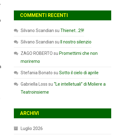
r
COMMENTI RECENTI
o
Silvano Scandian
su
Thienet…29!
Silvano Scandian
su
Il nostro silenzio
ZAGO ROBERTO
su
Promettimi che non
moriremo
a
Stefania Bonato
su
Sotto il cielo di aprile
Gabriella Loss
su
“Le intelletuali” di Moliere a
Teatroinsieme
a
ARCHIVI
Luglio 2026