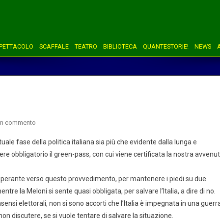
PETTACOLO
SCAFFALE
TEATRO
BIBLIOTECA
QUANTESTORIE!
NEWS
on
un commento
Green-
ale fase della politica italiana sia più che evidente dalla lunga e
pass
dere obbligatorio il green-pass, con cui viene certificata la nostra avvenu
obbligatorio?
perante verso questo provvedimento, per mantenere i piedi su due
ntre la Meloni si sente quasi obbligata, per salvare l’Italia, a dire di no.
nsensi elettorali, non si sono accorti che l’Italia è impegnata in una guerr
n discutere, se si vuole tentare di salvare la situazione.