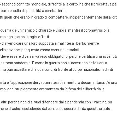
 secondo conflitto mondiale, di fronte alla cartolina che li precettava pe
 partire, sulla disponibilità a combattere.
utti quelli che erano in grado di combattere, indipendentemente dalla lor
uerra c’è un nemico dichiarato e visibile, mentre il coronavirus o la
mo ogni giorno i tragici effetti.
o di rivendicare una loro supposta e malintesa libertà, mentre
della nazione; per questo vanno comunque isolati.
 deve essere diversa; va reso obbligatorio, perché certifica una avvenut
sastrosa pandemia. E come in guerra non si accettano defezioni o
 si può accettare che qualcuno, di fronte al corpo nazionale, rischi di
rta e l’applicazione dei vaccini stessi; in merito, a documentarsi, c’è un
smo, oggi stupidamente ammantato da ‘difesa della libertà dalla
 altri perché non ci si vuol difendere dalla pandemia con il vaccino; su
che drastici, escludendo dal consesso sociale chi da questo si auto-