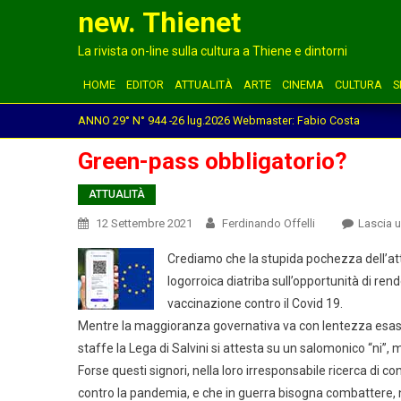
new. Thienet
La rivista on-line sulla cultura a Thiene e dintorni
HOME
EDITOR
ATTUALITÀ
ARTE
CINEMA
CULTURA
S
ANNO 29° N° 944 -26 lug.2026 Webmaster: Fabio Costa
Green-pass obbligatorio?
ATTUALITÀ
12 Settembre 2021
Ferdinando Offelli
Lascia 
Crediamo che la stupida pochezza dell’attu
logorroica diatriba sull’opportunità di ren
vaccinazione contro il Covid 19.
Mentre la maggioranza governativa va con lentezza esas
staffe la Lega di Salvini si attesta su un salomonico “ni”, me
Forse questi signori, nella loro irresponsabile ricerca di co
contro la pandemia, e che in guerra bisogna combattere, no