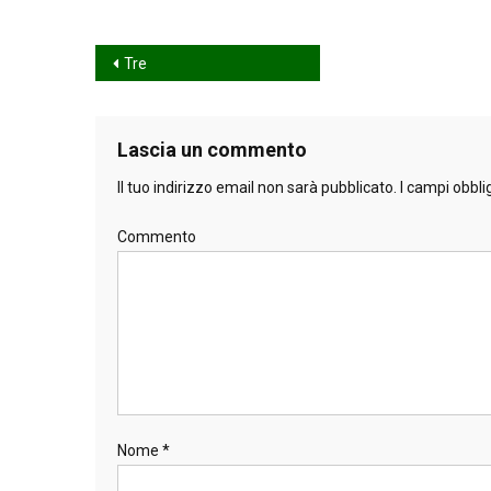
Navigazione
Tre
articoli
Lascia un commento
Il tuo indirizzo email non sarà pubblicato.
I campi obbli
Commento
Nome
*