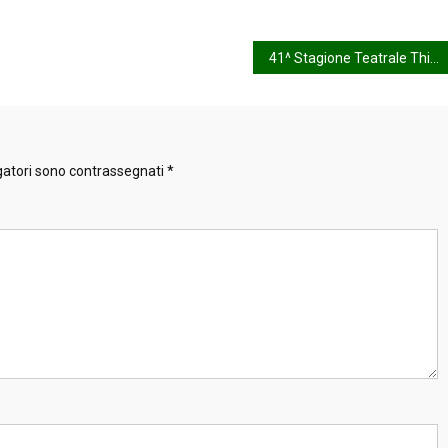
41^ Stagione Teatrale Thienese
gatori sono contrassegnati
*