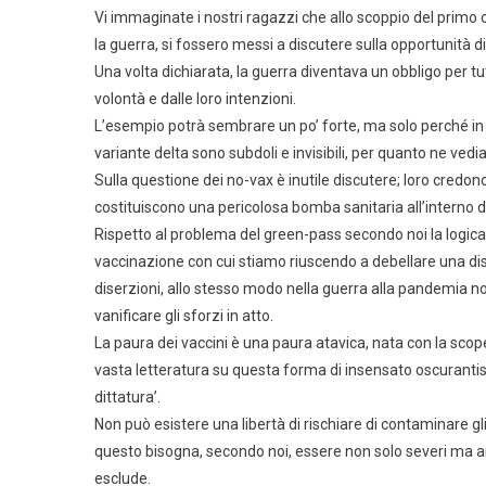
Vi immaginate i nostri ragazzi che allo scoppio del primo o
la guerra, si fossero messi a discutere sulla opportunità di
Una volta dichiarata, la guerra diventava un obbligo per t
volontà e dalle loro intenzioni.
L’esempio potrà sembrare un po’ forte, ma solo perché in g
variante delta sono subdoli e invisibili, per quanto ne vedia
Sulla questione dei no-vax è inutile discutere; loro credon
costituiscono una pericolosa bomba sanitaria all’interno 
Rispetto al problema del green-pass secondo noi la logica
vaccinazione con cui stiamo riuscendo a debellare una di
diserzioni, allo stesso modo nella guerra alla pandemia non
vanificare gli sforzi in atto.
La paura dei vaccini è una paura atavica, nata con la scope
vasta letteratura su questa forma di insensato oscuranti
dittatura’.
Non può esistere una libertà di rischiare di contaminare gli
questo bisogna, secondo noi, essere non solo severi ma an
esclude.