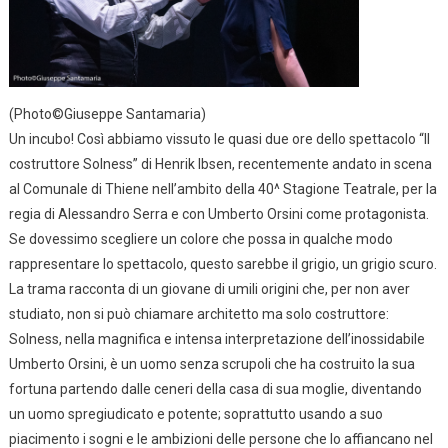
(Photo©Giuseppe Santamaria)
Un incubo! Così abbiamo vissuto le quasi due ore dello spettacolo “Il
costruttore Solness” di Henrik Ibsen, recentemente andato in scena
al Comunale di Thiene nell’ambito della 40^ Stagione Teatrale, per la
regia di Alessandro Serra e con Umberto Orsini come protagonista.
Se dovessimo scegliere un colore che possa in qualche modo
rappresentare lo spettacolo, questo sarebbe il grigio, un grigio scuro.
La trama racconta di un giovane di umili origini che, per non aver
studiato, non si può chiamare architetto ma solo costruttore:
Solness, nella magnifica e intensa interpretazione dell’inossidabile
Umberto Orsini, è un uomo senza scrupoli che ha costruito la sua
fortuna partendo dalle ceneri della casa di sua moglie, diventando
un uomo spregiudicato e potente; soprattutto usando a suo
piacimento i sogni e le ambizioni delle persone che lo affiancano nel