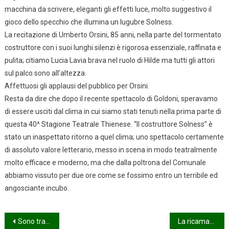
macchina da scrivere, eleganti gli effetti luce, molto suggestivo il
gioco dello specchio che illumina un lugubre Solness.
La recitazione di Umberto Orsini, 85 anni, nella parte del tormentato
costruttore con i suoi lunghi silenzi è rigorosa essenziale, raffinata e
pulita; citiamo Lucia Lavia brava nel ruolo di Hilde ma tutti gli attori
sul palco sono all’altezza.
Affettuosi gli applausi del pubblico per Orsini.
Resta da dire che dopo il recente spettacolo di Goldoni, speravamo
di essere usciti dal clima in cui siamo stati tenuti nella prima parte di
questa 40^ Stagione Teatrale Thienese. “Il costruttore Solness” è
stato un inaspettato ritorno a quel clima; uno spettacolo certamente
di assoluto valore letterario, messo in scena in modo teatralmente
molto efficace e moderno, ma che dalla poltrona del Comunale
abbiamo vissuto per due ore come se fossimo entro un terribile ed
angosciante incubo.
Navigazione
Sono tra noi!
La ricamatrice di Winchester