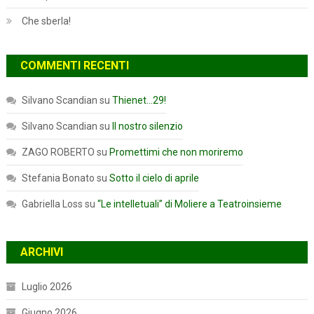
Che sberla!
COMMENTI RECENTI
Silvano Scandian
su
Thienet…29!
Silvano Scandian
su
Il nostro silenzio
ZAGO ROBERTO
su
Promettimi che non moriremo
Stefania Bonato
su
Sotto il cielo di aprile
Gabriella Loss
su
“Le intelletuali” di Moliere a Teatroinsieme
ARCHIVI
Luglio 2026
Giugno 2026