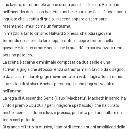
suo lavoro, derubandole anche di una possibile felicità; Aline, che
nell’incendio della casa ha perso anche le sue due figlie, è una donna
inquieta che, vestita di grigio, in scena appare e scompare
rasentando i muri come un fantasma.
In mezzo a tanto cinismo Halvard Solness, che odia i giovani
temendo di essere da loro soppiantato, riscopre l’amore nella
giovane Hilde, un amore senile che la sua età ormai avanzata rende
persino patetico.
La scena è scarna e minimale composta da due sedie e una
scrivania grigia che all’occorrenza si trasforma in tavolo da disegno ,
e da altissime pareti grige movimentate a vista dagli attori creando
spazi claustrofobici. Anche i personaggi sono grigi nei vestiti e
nell’anima.
La regia di Alessandro Serra (il suo “Macbettu”, Macbeth in sardo, ha
vinto il premio Ubu 2017 per il migliore spettacolo), che ha curato
anche scene, costumi e luci, è precisa, perfetta per far risaltare un
testo così potente.
Di grande effetto la musica, i cambi di scena, i suoni amplificati della