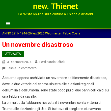
new. Thienet
La rivista on-line sulla cultura a Thiene e dintorni
ANNO 29° N° 944 -26 lug.2026 Webmaster: Fabio Costa
Un novembre disastroso
ATTUALITÀ
3 Dicembre 2024
Ferdinando Offelli
on
Lascia un commento
Un
Abbiamo appena archiviato un novembre politicamente disastroso,
novembre
dove le due vittorie del centro-sinistra alle elezioni regionali
disastroso
dell’Emilia e dell’Umbria, sono state poco più di due pannicelli caldi su
una febbre da cavallo.
La prima botta l’abbiamo ricevuta il 5 novembre con la vittoria di
Trump alle elezioni negli Usa. Si trattava di scegliere, ci avevano