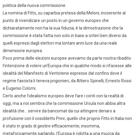
politica della nuova commissione.
La nomina di Fitto, su caparbia pretesa della Meloni, incoerente al
punto di rivendicare un posto in un governo europeo che
dichiaratamente non ha la sua fiducia, è la dimostrazione che la
commissione è stata fatta non solo in base a criteri ben diversi da
quelli espressi dagli elettori ma lontani anni luce da una reale
dimensione europea.
Poco prima delle elezioni europee avevamo da parte nostra ribadito
l’intenzione di volere un’Europa che in qualche modo si rifacesse alle
idealità del Manifesto di Ventotene espresse dal confino dove il
regime fascista li teneva prigionieri, da Altiero Spinelli, Ernesto Rossi
e Eugenio Colorni.
Certo anche l’idealismo europeo deve fare i conti con la realtà di
oggi, ma a noi sembra che la commissione Ursula non abbia altra
idealità che… servire da bancomat da cui attingere denaro a
profusione con il cosiddetto Pnnr, quello che proprio Fitto in Italia non
è stato in grado di gestire efficacemente; insomma,
metaforicamente parlando, l’Europa è ridotta a una mucca da