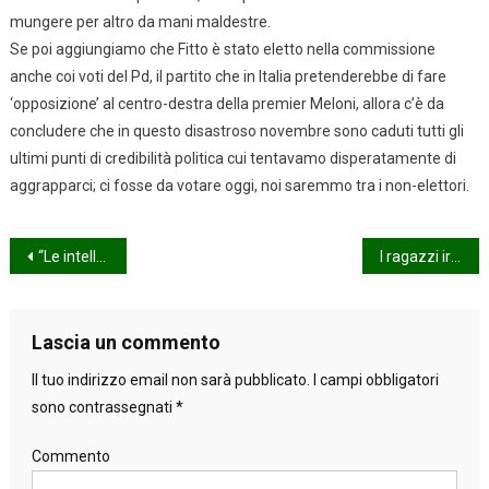
mungere per altro da mani maldestre.
Se poi aggiungiamo che Fitto è stato eletto nella commissione
anche coi voti del Pd, il partito che in Italia pretenderebbe di fare
‘opposizione’ al centro-destra della premier Meloni, allora c’è da
concludere che in questo disastroso novembre sono caduti tutti gli
ultimi punti di credibilità politica cui tentavamo disperatamente di
aggrapparci; ci fosse da votare oggi, noi saremmo tra i non-elettori.
Navigazione
“Le intelletuali” di Moliere a Teatroinsieme
I ragazzi irresistibili
articoli
Lascia un commento
Il tuo indirizzo email non sarà pubblicato.
I campi obbligatori
sono contrassegnati
*
Commento