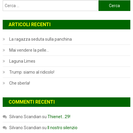
Ricerca
per:
ARTICOLI RECENTI
La ragazza seduta sulla panchina
Mai vendere la pelle…
Laguna Limes
Trump: siamo al ridicolo!
Che sberla!
COMMENTI RECENTI
Silvano Scandian
su
Thienet…29!
Silvano Scandian
su
Il nostro silenzio