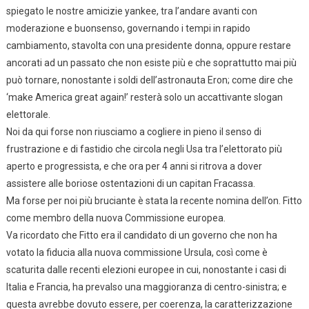
spiegato le nostre amicizie yankee, tra l’andare avanti con
moderazione e buonsenso, governando i tempi in rapido
cambiamento, stavolta con una presidente donna, oppure restare
ancorati ad un passato che non esiste più e che soprattutto mai più
può tornare, nonostante i soldi dell’astronauta Eron; come dire che
‘make America great again!’ resterà solo un accattivante slogan
elettorale.
Noi da qui forse non riusciamo a cogliere in pieno il senso di
frustrazione e di fastidio che circola negli Usa tra l’elettorato più
aperto e progressista, e che ora per 4 anni si ritrova a dover
assistere alle boriose ostentazioni di un capitan Fracassa.
Ma forse per noi più bruciante è stata la recente nomina dell’on. Fitto
come membro della nuova Commissione europea.
Va ricordato che Fitto era il candidato di un governo che non ha
votato la fiducia alla nuova commissione Ursula, così come è
scaturita dalle recenti elezioni europee in cui, nonostante i casi di
Italia e Francia, ha prevalso una maggioranza di centro-sinistra; e
questa avrebbe dovuto essere, per coerenza, la caratterizzazione