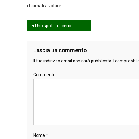
chiamati a votare.
Navigazione
Uno spot … osceno
articoli
Lascia un commento
Il tuo indirizzo email non sarà pubblicato.
I campi obbli
Commento
Nome
*