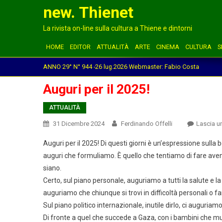
new. Thienet
La rivista on-line sulla cultura a Thiene e dintorni
HOME
EDITOR
ATTUALITÀ
ARTE
CINEMA
CULTURA
S
ANNO 29° N° 944 -26 lug.2026 Webmaster: Fabio Costa
Auguri per il 2025!
ATTUALITÀ
31 Dicembre 2024
Ferdinando Offelli
Lascia 
Auguri per il 2025! Di questi giorni è un’espressione sulla
auguri che formuliamo. È quello che tentiamo di fare avend
siano.
Certo, sul piano personale, auguriamo a tutti la salute e l
auguriamo che chiunque si trovi in difficoltà personali o fami
Sul piano politico internazionale, inutile dirlo, ci auguriamo
Di fronte a quel che succede a Gaza, con i bambini che muoio