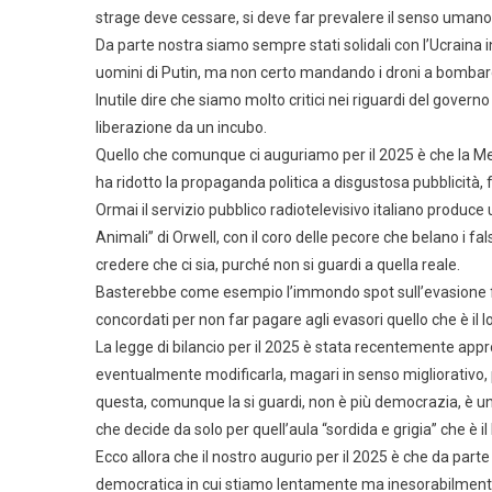
strage deve cessare, si deve far prevalere il senso umano 
Da parte nostra siamo sempre stati solidali con l’Ucraina in
uomini di Putin, ma non certo mandando i droni a bomba
Inutile dire che siamo molto critici nei riguardi del gove
liberazione da un incubo.
Quello che comunque ci auguriamo per il 2025 è che la Melo
ha ridotto la propaganda politica a disgustosa pubblicità, f
Ormai il servizio pubblico radiotelevisivo italiano produc
Animali” di Orwell, con il coro delle pecore che belano i fa
credere che ci sia, purché non si guardi a quella reale.
Basterebbe come esempio l’immondo spot sull’evasione fis
concordati per non far pagare agli evasori quello che è il 
La legge di bilancio per il 2025 è stata recentemente appr
eventualmente modificarla, magari in senso migliorativo, pe
questa, comunque la si guardi, non è più democrazia, è un
che decide da solo per quell’aula “sordida e grigia” che è 
Ecco allora che il nostro augurio per il 2025 è che da part
democratica in cui stiamo lentamente ma inesorabilment