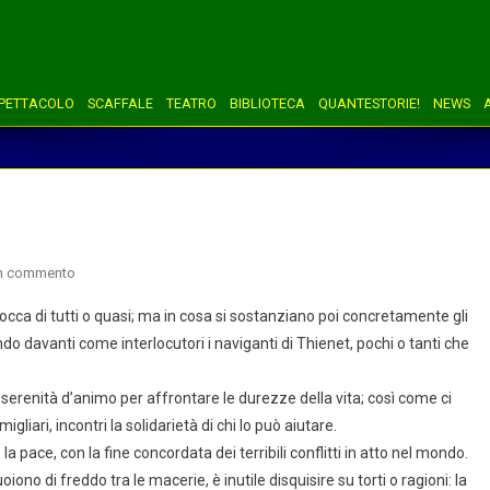
PETTACOLO
SCAFFALE
TEATRO
BIBLIOTECA
QUANTESTORIE!
NEWS
on
un commento
Auguri
 bocca di tutti o quasi; ma in cosa si sostanziano poi concretamente gli
per
o davanti come interlocutori i naviganti di Thienet, pochi o tanti che
il
2025!
a serenità d’animo per affrontare le durezze della vita; così come ci
gliari, incontri la solidarietà di chi lo può aiutare.
 la pace, con la fine concordata dei terribili conflitti in atto nel mondo.
no di freddo tra le macerie, è inutile disquisire su torti o ragioni: la