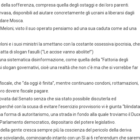
della sofferenza, compresa quella degli ostaggi e dei loro parenti.
vasa, disponibili ad aiutare concretamente gli ucraini a liberarsi dagli
rdare Mosca.
rno Meloni; visto il suo operato pensiamo ad una sua caduta come ad una
ni e i suoi ministri la smettano con la costante ossessiva ipocrisia, che
atta di slogan fasulli (“Le accise vanno abolite!”)
e una sistematica disinformazione, come quella della “Fattoria degli
lsi slogan governativi, cioè una realtà che non c’è ma che si vorrebbe far
cale, che “da oggi è finita”, mentre continuano condoni, rottamazioni,
loro dovere fiscale pagare.
ovata dal Senato senza che sia stato possibile discuterla ed
rché con la scusa di evitare l’esercizio provvisorio vi è giunta “blindata
a forma di autoritarismo, una strada in fondo alla quale troviamo il Duc
il Parlamento democratico, depositario del potere legislativo.
e della gente cresca sempre più la coscienza del pericolo della deriva
e scivolando, cominciando intanto con un Sì ai 6 referendum che sare