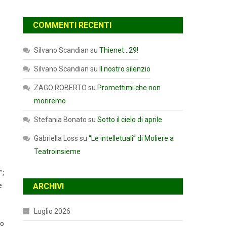
COMMENTI RECENTI
Silvano Scandian
su
Thienet…29!
Silvano Scandian
su
Il nostro silenzio
ZAGO ROBERTO
su
Promettimi che non
moriremo
Stefania Bonato
su
Sotto il cielo di aprile
Gabriella Loss
su
“Le intelletuali” di Moliere a
Teatroinsieme
”;
e
ARCHIVI
Luglio 2026
mo