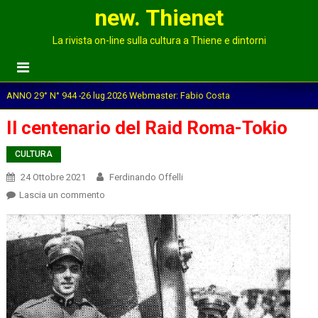
new. Thienet
La rivista on-line sulla cultura a Thiene e dintorni
ANNO 29° N° 944 -26 lug.2026 Webmaster: Fabio Costa
Il centenario del Raid Roma-Tokio
CULTURA
24 Ottobre 2021
Ferdinando Offelli
on
Lascia un commento
Il
centenario
del
Raid
Roma-
Tokio