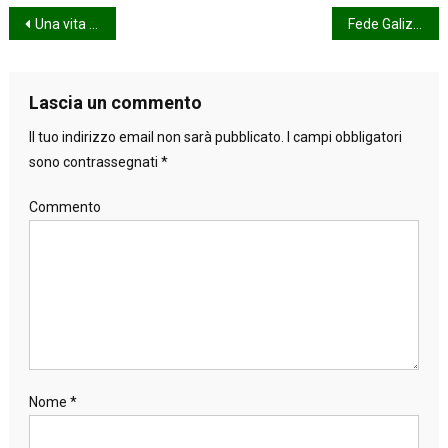
Navigazione
Una vita al bivio
Fede Galizia al Buonconsiglio di Trento
articoli
Lascia un commento
Il tuo indirizzo email non sarà pubblicato.
I campi obbligatori
sono contrassegnati
*
Commento
Nome
*