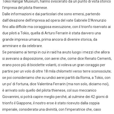
Tokio Hangar Museum, hanno sviscerato da un punto di vista storico
l’impresa del pilota thienese.
Dalle informazioni e dai particolari che sono emersi, partendo
dall’ideazione dell’impresa ad opera del vate Gabriele D’Annunzio
fino alla difficile ma coraggiosa esecuzione, con il trionfo riservato ai
due piloti a Tokio, quella di Arturo Ferrarin è stata davvero una
grande impresa umana, prima ancora di divenire storica, da
ammirare e da celebrare.
Se pensiamo ai tempi in cui in raid ha avuto luogo i mezzi che allora
si avevano a disposizione, con aerei che, come dice Renato Cementi,
erano poco più di biciclette volanti, ci voleva un gran coraggio per
partire per un volo di oltre 18 mila chilometri verso terre sconosciute;
se poi consideriamo che su undici aerei partiti da Roma, a Tokio, con
un po’ di fortuna, dice Valentina Ferrarin (ma non solo, diciamo noi),
è arrivato solo quello del pilota thienese, col suo meccanico
Giovannini, si potrà capire meglio perché, al culmine dei 42 giorni di
trionfo il Giappone, il nostro eroe è stato ricevuto dalla coppia
imperiale, considerata una divinità, con l’imperatrice che, caso