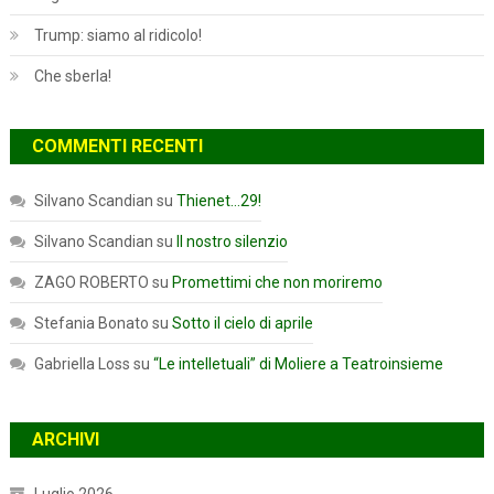
Trump: siamo al ridicolo!
Che sberla!
COMMENTI RECENTI
Silvano Scandian
su
Thienet…29!
Silvano Scandian
su
Il nostro silenzio
ZAGO ROBERTO
su
Promettimi che non moriremo
Stefania Bonato
su
Sotto il cielo di aprile
Gabriella Loss
su
“Le intelletuali” di Moliere a Teatroinsieme
ARCHIVI
Luglio 2026