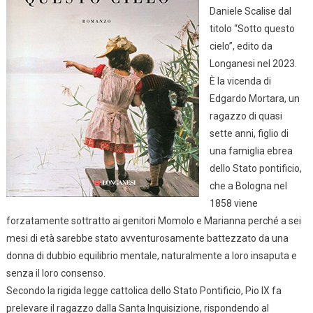
Daniele Scalise dal
titolo “Sotto questo
cielo”, edito da
Longanesi nel 2023.
È la vicenda di
Edgardo Mortara, un
ragazzo di quasi
sette anni, figlio di
una famiglia ebrea
dello Stato pontificio,
che a Bologna nel
1858 viene
forzatamente sottratto ai genitori Momolo e Marianna perché a sei
mesi di età sarebbe stato avventurosamente battezzato da una
donna di dubbio equilibrio mentale, naturalmente a loro insaputa e
senza il loro consenso.
Secondo la rigida legge cattolica dello Stato Pontificio, Pio IX fa
prelevare il ragazzo dalla Santa Inquisizione, rispondendo al