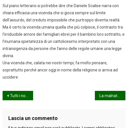
Sul piano letterario si potrebbe dire che Daniele Scalise narra con
chiara efficacia una vicenda che si gioca sempre sul limite
dell’assurdo, del creduto impossibile che purtroppo diventa realtà.
Ma è certo la vicenda umana quella che più colpisce, il contrasto tra
l’irriducibile amore dei famigliari ebrei per il bambino loro sottratto, e
l’inumana spietatezza di un cattolicesimo interpretato con una
intransigenza da persone che fanno delle regole umane una legge
divina.
Una vicenda che, calata nei nostri tempi, fa molto pensare,
soprattutto perché ancor oggi in nome della religione si arriva ad
uccidere.
Navigazione
Tutti i nodi vengono al pettine!
La malnata
articoli
Lascia un commento