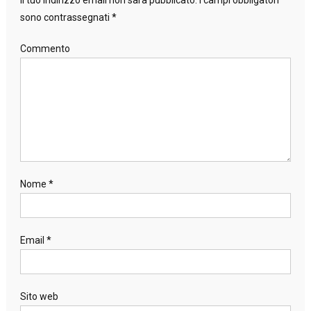
Il tuo indirizzo email non sarà pubblicato.
I campi obbligatori
sono contrassegnati
*
Commento
Nome
*
Email
*
Sito web