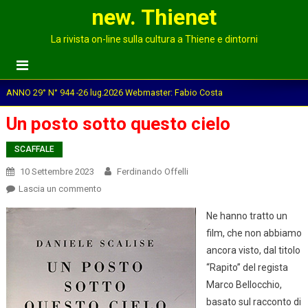
new. Thienet
La rivista on-line sulla cultura a Thiene e dintorni
ANNO 29° N° 944 -26 lug.2026 Webmaster: Fabio Costa
Un posto sotto questo cielo
SCAFFALE
10 Settembre 2023
Ferdinando Offelli
on
Lascia un commento
Un
Ne hanno tratto un
posto
film, che non abbiamo
sotto
ancora visto, dal titolo
questo
cielo
“Rapito” del regista
Marco Bellocchio,
basato sul racconto di