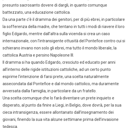
presunto sacrosanto dovere di dargli, in quanto comunque
battezzato, una educazione cattolica.
Da una parte c’è il dramma dei genitori, per di più ebrei, in particolare
la sofferenza della madre, che tentano in tutti i modi di riavere il loro
figlio Edgardo, mentre dall’altra sulla vicenda si crea un caso
internazionale, con l’intransigente ottusità del Pontefice contro cui si
schierano invano non solo gli ebrei, ma tutto il mondo liberale, la
cattolica Austria e persino Napoleone III.
Il dramma si ha quando Edgardo, cresciuto ed educato per anni
all’interno delle rigide istituzioni cattoliche, ad un certo punto
esprime l’intenzione di farsi prete, una scelta naturalmente
assecondata dal Pontefice e dal mondo cattolico, ma duramente
avversata dalla famiglia, in particolare da un fratello.
Una scelta comunque che lo farà diventare un prete inquieto e
disperato, al punto da finire a Liegi, in Belgio, dove dovrà, per la sua
cieca intransigenza, essere allontanato dall’insegnamento dei
giovani, finendo la sua vita alcune settimane prima dell’invasione
tedesca.