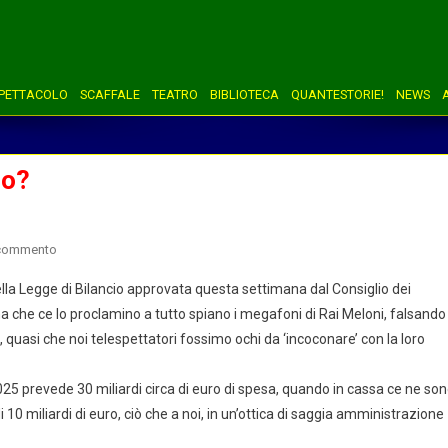
PETTACOLO
SCAFFALE
TEATRO
BIBLIOTECA
QUANTESTORIE!
NEWS
ro?
on
 commento
Ma
 della Legge di Bilancio approvata questa settimana dal Consiglio dei
chi
a che ce lo proclamino a tutto spiano i megafoni di Rai Meloni, falsando
vogliono
 quasi che noi telespettatori fossimo ochi da ‘incoconare’ con la loro
prendere
in
giro?
025 prevede 30 miliardi circa di euro di spesa, quando in cassa ce ne so
0 miliardi di euro, ciò che a noi, in un’ottica di saggia amministrazione