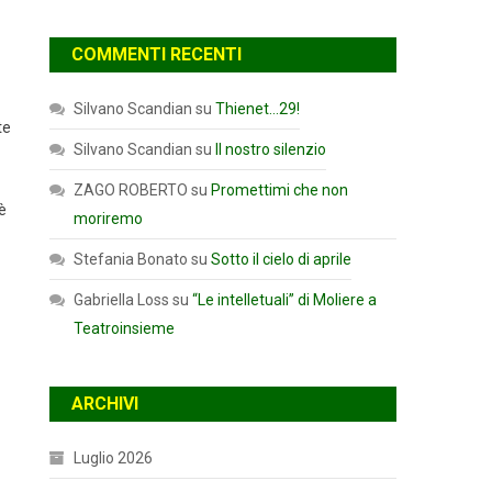
COMMENTI RECENTI
Silvano Scandian
su
Thienet…29!
te
Silvano Scandian
su
Il nostro silenzio
ZAGO ROBERTO
su
Promettimi che non
è
moriremo
Stefania Bonato
su
Sotto il cielo di aprile
Gabriella Loss
su
“Le intelletuali” di Moliere a
Teatroinsieme
ARCHIVI
Luglio 2026