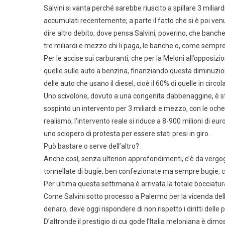
Salvini si vanta perché sarebbe riuscito a spillare 3 miliard
accumulati recentemente; a parte il fatto che si è poi ven
dire altro debito, dove pensa Salvini, poverino, che banche 
tre miliardi e mezzo chi li paga, le banche o, come sempre
Per le accise sui carburanti, che per la Meloni all’opposiz
quelle sulle auto a benzina, finanziando questa diminuzio
delle auto che usano il diesel, cioè il 60% di quelle in cir
Uno scivolone, dovuto a una congenita dabbenaggine, è stat
sospinto un intervento per 3 miliardi e mezzo, con le och
realismo, l’intervento reale si riduce a 8-900 milioni di e
uno sciopero di protesta per essere stati presi in giro.
Può bastare o serve dell’altro?
Anche così, senza ulteriori approfondimenti, c’è da ve
tonnellate di bugie, ben confezionate ma sempre bugie, c
Per ultima questa settimana è arrivata la totale bocciatur
Come Salvini sotto processo a Palermo per la vicenda dell
denaro, deve oggi rispondere di non rispetto i diritti delle p
D’altronde il prestigio di cui gode l’Italia meloniana è dim