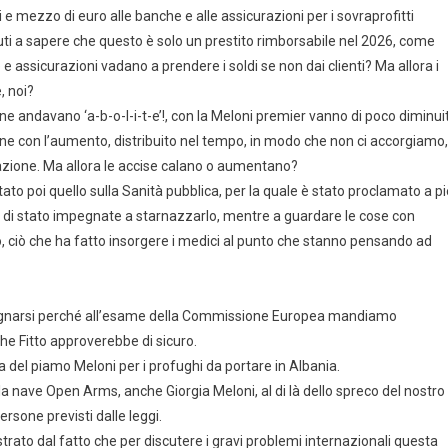
i e mezzo di euro alle banche e alle assicurazioni per i sovraprofitti
uti a sapere che questo è solo un prestito rimborsabile nel 2026, come
e assicurazioni vadano a prendere i soldi se non dai clienti? Ma allora i
, noi?
ione andavano ‘a-b-o-l-i-t-e’!, con la Meloni premier vanno di poco diminui
ne con l’aumento, distribuito nel tempo, in modo che non ci accorgiamo,
colazione. Ma allora le accise calano o aumentano?
o poi quello sulla Sanità pubblica, per la quale è stato proclamato a pi
e di stato impegnate a starnazzarlo, mentre a guardare le cose con
uro, ciò che ha fatto insorgere i medici al punto che stanno pensando ad
rgognarsi perché all’esame della Commissione Europea mandiamo
he Fitto approverebbe di sicuro.
a del piamo Meloni per i profughi da portare in Albania.
a nave Open Arms, anche Giorgia Meloni, al di là dello spreco del nostro
ersone previsti dalle leggi.
ostrato dal fatto che per discutere i gravi problemi internazionali questa