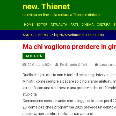
new. Thienet
La rivista on-line sulla cultura a Thiene e dintorni
HOME
EDITOR
ATTUALITÀ
ARTE
CINEMA
CULTURA
S
ANNO 29° N° 944 -26 lug.2026 Webmaster: Fabio Costa
Ma chi vogliono prendere in gi
ATTUALITÀ
20 Ottobre 2024
Ferdinando Offelli
Lascia un
Quello che più ci urta non è tanto il peso degli interventi
Ministri, come sempre a pagare solo noi siamo abituati, m
la realtà, con una sicumera e una protervia che ci offende,
stupidità.
Cominciamo considerando che la legge di bilancio per il 2
20; come dire che il programma 2025 prevede un debito di 1
pubblica, non sembra motivo di cui vantarsi.