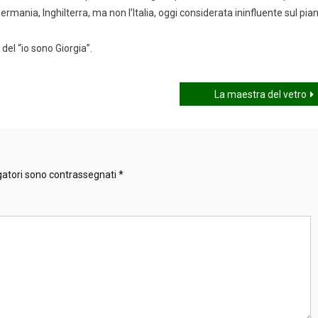
Germania, Inghilterra, ma non l’Italia, oggi considerata ininfluente sul pia
del “io sono Giorgia”.
La maestra del vetro
gatori sono contrassegnati
*