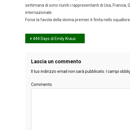
settimana di sono riuniti i rappresentanti di Usa, Francia, 
internazionale.
Forse la favola della donna premier è finita nello squallore 
Navigazione
444 Days di Emily Kraus
articoli
Lascia un commento
Il tuo indirizzo email non sarà pubblicato.
I campi obbli
Commento