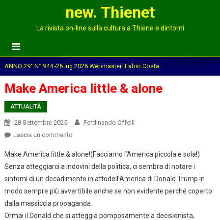
new. Thienet
La rivista on-line sulla cultura a Thiene e dintorni
ANNO 29° N° 944 -26 lug.2026 Webmaster: Fabio Costa
Make America little & alone
ATTUALITÀ
28 Settembre 2025
Ferdinando Offelli
on
Lascia un commento
Make
Make America little & alone!(Facciamo l’America piccola e sola!)
America
Senza atteggiarci a indovini della politica, ci sembra di notare i
little
sintomi di un decadimento in attodell’America di Donald Trump in
&
modo sempre più avvertibile anche se non evidente perché coperto
alone
dalla massiccia propaganda.
Ormai il Donald che si atteggia pomposamente a decisionista,