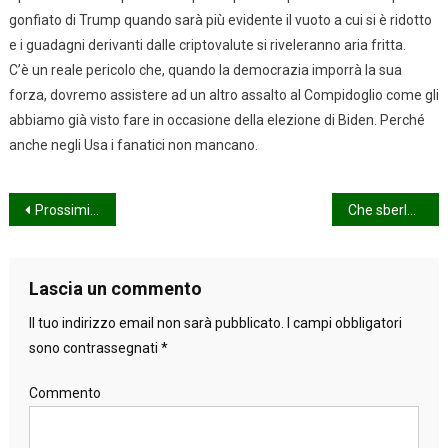
gonfiato di Trump quando sarà più evidente il vuoto a cui si è ridotto
e i guadagni derivanti dalle criptovalute si riveleranno aria fritta.
C’è un reale pericolo che, quando la democrazia imporrà la sua
forza, dovremo assistere ad un altro assalto al Compidoglio come gli
abbiamo già visto fare in occasione della elezione di Biden. Perché
anche negli Usa i fanatici non mancano.
Navigazione
Prossimi & remoti di Pino Guzzonato
Che sberlone!
articoli
Lascia un commento
Il tuo indirizzo email non sarà pubblicato.
I campi obbligatori
sono contrassegnati
*
Commento