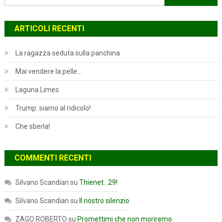
per:
ARTICOLI RECENTI
La ragazza seduta sulla panchina
Mai vendere la pelle…
Laguna Limes
Trump: siamo al ridicolo!
Che sberla!
COMMENTI RECENTI
Silvano Scandian
su
Thienet…29!
Silvano Scandian
su
Il nostro silenzio
ZAGO ROBERTO
su
Promettimi che non moriremo