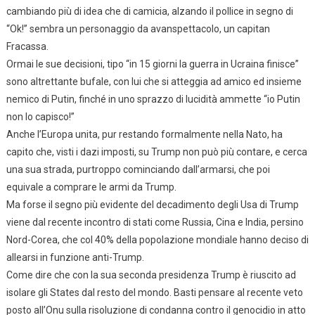
cambiando più di idea che di camicia, alzando il pollice in segno di
“Ok!” sembra un personaggio da avanspettacolo, un capitan
Fracassa.
Ormai le sue decisioni, tipo “in 15 giorni la guerra in Ucraina finisce”
sono altrettante bufale, con lui che si atteggia ad amico ed insieme
nemico di Putin, finché in uno sprazzo di lucidità ammette “io Putin
non lo capisco!”
Anche l’Europa unita, pur restando formalmente nella Nato, ha
capito che, visti i dazi imposti, su Trump non può più contare, e cerca
una sua strada, purtroppo cominciando dall’armarsi, che poi
equivale a comprare le armi da Trump.
Ma forse il segno più evidente del decadimento degli Usa di Trump
viene dal recente incontro di stati come Russia, Cina e India, persino
Nord-Corea, che col 40% della popolazione mondiale hanno deciso di
allearsi in funzione anti-Trump.
Come dire che con la sua seconda presidenza Trump è riuscito ad
isolare gli States dal resto del mondo. Basti pensare al recente veto
posto all’Onu sulla risoluzione di condanna contro il genocidio in atto