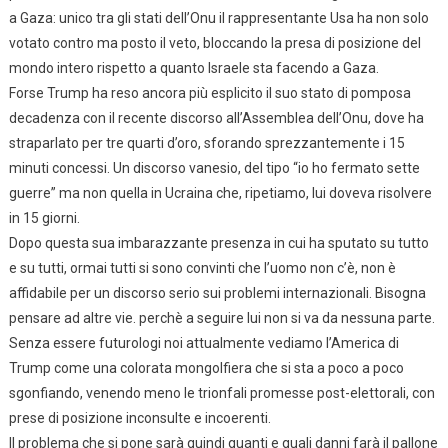
a Gaza: unico tra gli stati dell’Onu il rappresentante Usa ha non solo
votato contro ma posto il veto, bloccando la presa di posizione del
mondo intero rispetto a quanto Israele sta facendo a Gaza.
Forse Trump ha reso ancora più esplicito il suo stato di pomposa
decadenza con il recente discorso all’Assemblea dell’Onu, dove ha
straparlato per tre quarti d’oro, sforando sprezzantemente i 15
minuti concessi. Un discorso vanesio, del tipo “io ho fermato sette
guerre” ma non quella in Ucraina che, ripetiamo, lui doveva risolvere
in 15 giorni.
Dopo questa sua imbarazzante presenza in cui ha sputato su tutto
e su tutti, ormai tutti si sono convinti che l’uomo non c’è, non è
affidabile per un discorso serio sui problemi internazionali. Bisogna
pensare ad altre vie. perchè a seguire lui non si va da nessuna parte.
Senza essere futurologi noi attualmente vediamo l’America di
Trump come una colorata mongolfiera che si sta a poco a poco
sgonfiando, venendo meno le trionfali promesse post-elettorali, con
prese di posizione inconsulte e incoerenti.
Il problema che si pone sarà quindi quanti e quali danni farà il pallone