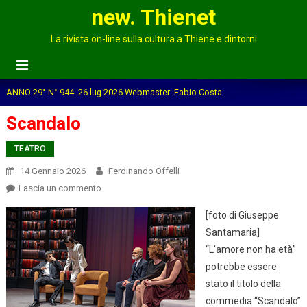
new. Thienet
La rivista on-line sulla cultura a Thiene e dintorni
ANNO 29° N° 944 -26 lug.2026 Webmaster: Fabio Costa
Scandalo
TEATRO
14 Gennaio 2026
Ferdinando Offelli
on
Lascia un commento
Scandalo
[foto di Giuseppe
Santamaria]
“L’amore non ha età”
potrebbe essere
stato il titolo della
commedia “Scandalo”