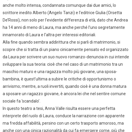
anche molto intensa, condannata comunque dai due amici, lo
scrittore inedito Alberto (Angelo Tanzi) e l’editrice Giulia (Orsetta
De’Rossi), non solo per l’evidente differenza di età, dato che Andrea
ha 14 anni di meno di Laura, ma anche perché l’uno segretamente
innamorato di Laura e l’altra per interessi editoriali.
Alla fine quando sembra addirittura che si parli di matrimonio, si
scopre che si tratta di un piano cinicamente pensato ed organizzato
da Laura per scrivere un suo nuovo romanzo-denuncia in cui intende
sviluppare la sua teoria: cioè che nel caso di un matrimonio tra un
maschio maturo e una ragazza molto più giovane, una sposa-
bambina, è quest’ultima a subire le critiche di opportunismo o
arrivismo; mentre, a ruoli invertiti, quando cioè è una donna matura
a sposare un ragazzo giovane, è ancora lei che nel sentire comune
sociale fa ‘scandalo’.
In questo teatro a tesi, Anna Valle risulta essere una perfetta
interprete del ruolo di Laura, conduce la narrazione con apparente
ma fredda affabilità, persino con un certo trasporto amoroso, ma
anche con una cinica razionalità da cui fa emergere come, più che