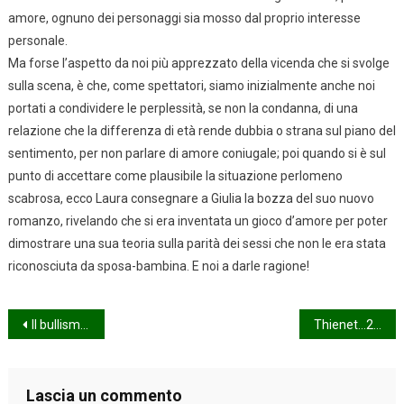
amore, ognuno dei personaggi sia mosso dal proprio interesse
personale.
Ma forse l’aspetto da noi più apprezzato della vicenda che si svolge
sulla scena, è che, come spettatori, siamo inizialmente anche noi
portati a condividere le perplessità, se non la condanna, di una
relazione che la differenza di età rende dubbia o strana sul piano del
sentimento, per non parlare di amore coniugale; poi quando si è sul
punto di accettare come plausibile la situazione perlomeno
scabrosa, ecco Laura consegnare a Giulia la bozza del suo nuovo
romanzo, rivelando che si era inventata un gioco d’amore per poter
dimostrare una sua teoria sulla parità dei sessi che non le era stata
riconosciuta da sposa-bambina. E noi a darle ragione!
Navigazione
Il bullismo politico di Trump
Thienet…29!
articoli
Lascia un commento