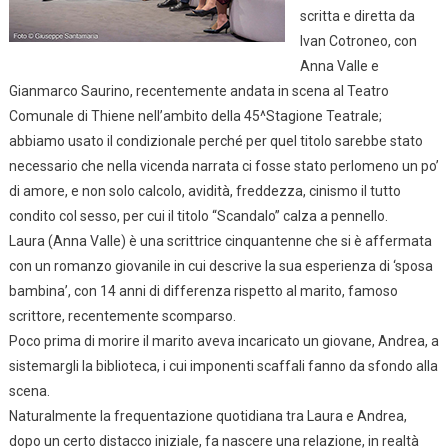
scritta e diretta da
Ivan Cotroneo, con
Anna Valle e
Gianmarco Saurino, recentemente andata in scena al Teatro
Comunale di Thiene nell’ambito della 45^Stagione Teatrale;
abbiamo usato il condizionale perché per quel titolo sarebbe stato
necessario che nella vicenda narrata ci fosse stato perlomeno un po’
di amore, e non solo calcolo, avidità, freddezza, cinismo il tutto
condito col sesso, per cui il titolo “Scandalo” calza a pennello.
Laura (Anna Valle) è una scrittrice cinquantenne che si è affermata
con un romanzo giovanile in cui descrive la sua esperienza di ‘sposa
bambina’, con 14 anni di differenza rispetto al marito, famoso
scrittore, recentemente scomparso.
Poco prima di morire il marito aveva incaricato un giovane, Andrea, a
sistemargli la biblioteca, i cui imponenti scaffali fanno da sfondo alla
scena.
Naturalmente la frequentazione quotidiana tra Laura e Andrea,
dopo un certo distacco iniziale, fa nascere una relazione, in realtà